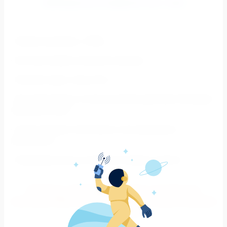
Преимущества сотрудничества с нами
- Прямые договоры с МФЦ;
- Высокий профессионализм команды;
- Решение задач «под ключ»;
- Высокий уровень отклика целевой аудитории благодаря
широкому охвату;
- Использование собственных конструкций для
размещения;
- Индивидуальные условия для каждого клиента;
Закажите в «Медиафасад Групп» рекламу для
мониторов МФЦ, и в считанные дни о вашей компании
узнают многие!