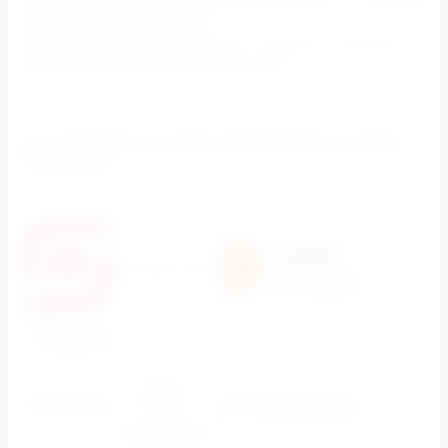
(800) 700-54-87
(бесплатно).
Наши менеджеры рассчитают стоимость рекламы
на
медиафасадах
. Ждем обратной связи.
МЫ РАБОТАЕМ С ЭТИМИ КОМПАНИЯМИ И ТЕПЕРЬ
ЖДЕМ ВАС!!!