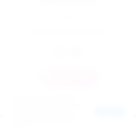
8 (800) 700-54-87
nfo@mediafacadegroup.com
i
Обратный звонок
Этот сайт использует cookie-файлы и
другие технологии для улучшения его
работы. Продолжая работу с сайтом, Вы
Хорошо
разрешаете использование cookie-
Copyright © 2005-2025
файлов. Вы всегда можете отключить
«Медиафасад Групп»
файлы cookie в настройках Вашего
браузера.
Создание,
разработка сайта
— студия Мегагрупп.ру.