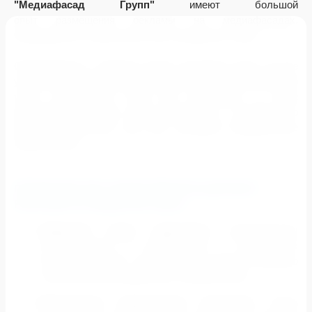
"Медиафасад Групп"
имеют большой
опыт размещения рекламы
на медиафасадах
.
Обращайтесь в наше агентство и убедитесь сами.
Оперативность, хорошие акции, выгодные цены на все
услуги (без посреднических накруток) и высокое качество
услуг гарантируем. Если Вы обратитесь в наше
рекламное агентство наши менеджеры и эксперты по
рекламе подготовят для Вас выгодное коммерческое
предложение.
ПРЕИМУЩЕСТВА
ЭФФЕКТИВНОЙ КАДРОВОЙ
РЕКЛАМЫ НА МЕДИАФАСАДАХ:
Широкий охват аудитории:
медиафасады
располагаются в центральных и оживленных
районах городов, что позволяет достичь большого
количества потенциальных потребителей
;
Визуальное привлечение внимания:
яркая