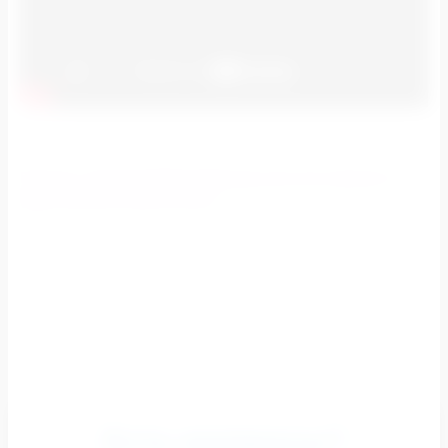
Пишите: info@mediafacadegroup.com или звоните: 8
(800) 700-54-87 (бесплатно)
Есть вопросы?