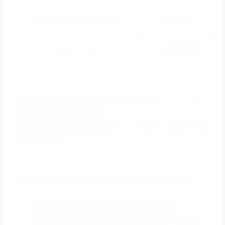
Доля эфирного времени
Стоимость
₽
10 сек - 5 мин
от 90 000,00
Наша почта:
info@mediafacadegroup.com
, телефон:
8
(800) 700-54-87
(бесплатно).
Наши менеджеры рассчитают стоимость размещения
рекламы на медиафасадах с учетом скидки. Ждем
обратной связи.
ПРЕИМУЩЕСТВА РЕКЛАМЫ НА МЕДИАФАСАДЕ
Постоянная трансляция рекламы: рекламный ролик
не прерывается, транслируется постоянно
Круглосуточная трансляция: рекламное сообщение