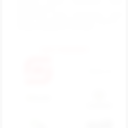
рекламных роликов, объединенных одним
смысловым рядом
Эффективный способ рекламировать новый
продукт: запускаете новую линейку продуктов –
выбирайте медиафасад. Точно увидят!
НАМ ДОВЕРЯЮТ