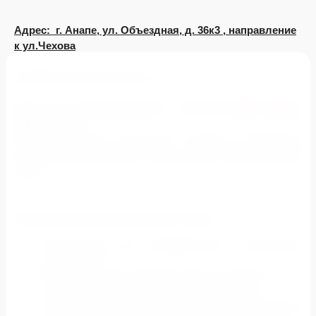
Адрес: г. Анапе, ул. Объездная, д. 36к3 , направление
к ул.Чехова
Размеры (длина, высота):
6
х 3
info@frgrf.net
8 (800) 100-81-
Наша почта:
, телефон:
65
(бесплатно).
Наши менеджеры рассчитают стоимость размещения
рекламы на видеоэкране с учетом скидки. Ждем обратной
связи.
ПРЕИМУЩЕСТВА СОТРУДНИЧЕСТВА С НАМИ
Собственная сеть медиафасадов и рекламных
конструкций
Мы провели более 7000 рекламных кампаний
У нас работает профессиональная команда
1.5 млдр. рублей рекламных бюджетов сэкономлено