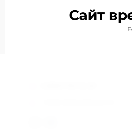
Сайт вр
Е
8 (800) 700-54-87
nfo@mediafacadegroup.com
i