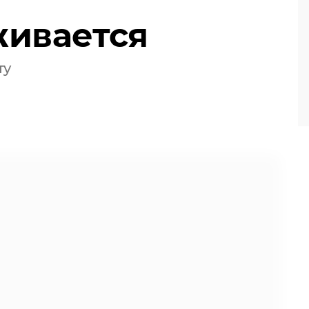
живается
ту