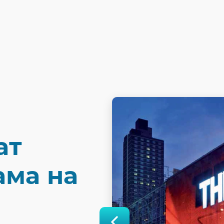
ат
ама на